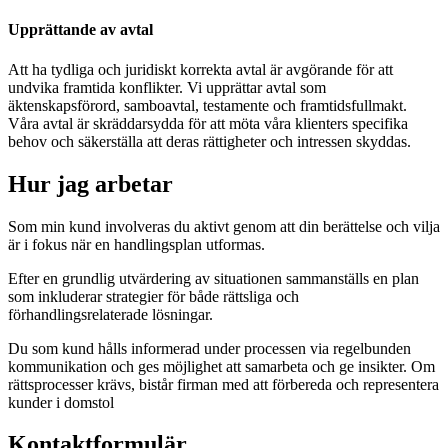
Upprättande av avtal
Att ha tydliga och juridiskt korrekta avtal är avgörande för att
undvika framtida konflikter. Vi upprättar avtal som
äktenskapsförord, samboavtal, testamente och framtidsfullmakt.
Våra avtal är skräddarsydda för att möta våra klienters specifika
behov och säkerställa att deras rättigheter och intressen skyddas.
Hur jag arbetar
Som min kund involveras du aktivt genom att din berättelse och vilja
är i fokus när en handlingsplan utformas.
Efter en grundlig utvärdering av situationen sammanställs en plan
som inkluderar strategier för både rättsliga och
förhandlingsrelaterade lösningar.
Du som kund hålls informerad under processen via regelbunden
kommunikation och ges möjlighet att samarbeta och ge insikter. Om
rättsprocesser krävs, bistår firman med att förbereda och representera
kunder i domstol
Kontaktformulär