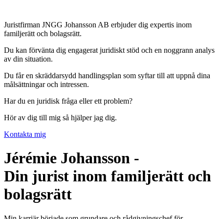
Hoppa
till
Juristfirman JNGG Johansson AB erbjuder dig expertis inom
innehåll
familjerätt och bolagsrätt.
Du kan förvänta dig engagerat juridiskt stöd och en noggrann analys
av din situation.
Du får en skräddarsydd handlingsplan som syftar till att uppnå dina
målsättningar och intressen.
Har du en juridisk fråga eller ett problem?
Hör av dig till mig så hjälper jag dig.
Kontakta mig
Jérémie Johansson -
Din jurist inom familjerätt och
bolagsrätt
Min karriär började som grundare och rådgivningschef för