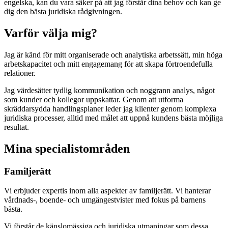
engelska, kan du vara säker på att jag förstår dina behov och kan ge
dig den bästa juridiska rådgivningen.
Varför välja mig?
Jag är känd för mitt organiserade och analytiska arbetssätt, min höga
arbetskapacitet och mitt engagemang för att skapa förtroendefulla
relationer.
Jag värdesätter tydlig kommunikation och noggrann analys, något
som kunder och kollegor uppskattar. Genom att utforma
skräddarsydda handlingsplaner leder jag klienter genom komplexa
juridiska processer, alltid med målet att uppnå kundens bästa möjliga
resultat.
Mina specialistområden
Familjerätt
Vi erbjuder expertis inom alla aspekter av familjerätt. Vi hanterar
vårdnads-, boende- och umgängestvister med fokus på barnens
bästa.
Vi förstår de känslomässiga och juridiska utmaningar som dessa